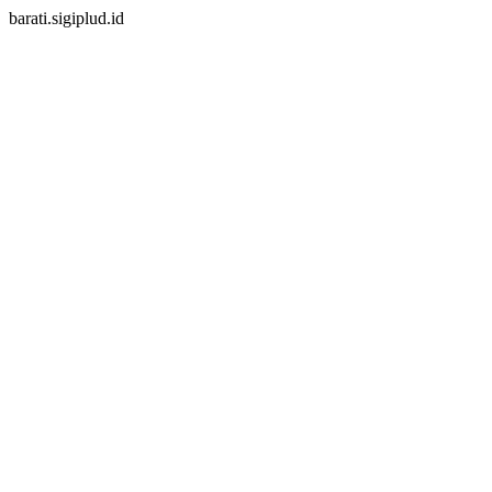
barati.sigiplud.id